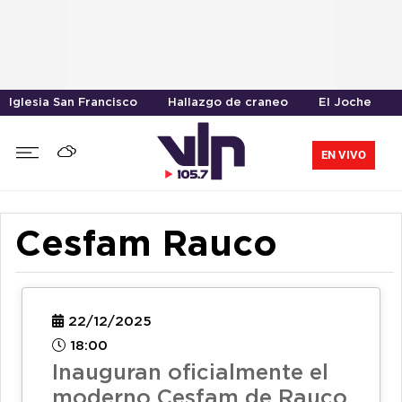
Iglesia San Francisco
Hallazgo de craneo
El Joche
EN VIVO
Cesfam Rauco
22/12/2025
18:00
Inauguran oficialmente el
moderno Cesfam de Rauco