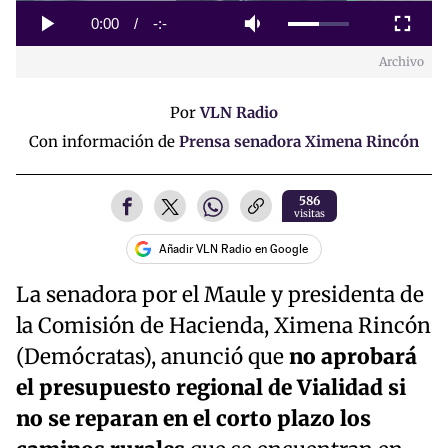
Loaded
:
0%
Current
0:00
/
Duration
-:-
Play
Mute
Fullscreen
Archivo
Time
Por
VLN Radio
Con información de
Prensa senadora Ximena Rincón
586
visitas
Añadir VLN Radio en Google
La senadora por el Maule y presidenta de
la Comisión de Hacienda, Ximena Rincón
(Demócratas), anunció que
no aprobará
el presupuesto regional de Vialidad si
no se reparan en el corto plazo los