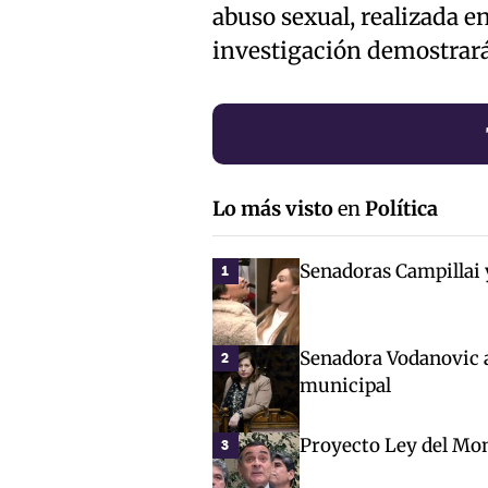
abuso sexual, realizada en
investigación demostrará
Lo más visto
en
Política
Senadoras Campillai 
1
Senadora Vodanovic 
2
municipal
Proyecto Ley del Mon
3