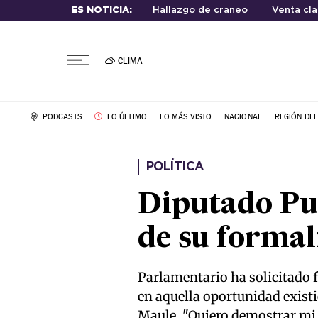
ES NOTICIA:
Hallazgo de craneo
Venta cla
CLIMA
PODCASTS
LO ÚLTIMO
LO MÁS VISTO
NACIONAL
REGIÓN DE
POLÍTICA
Diputado Pul
de su formal
Parlamentario ha solicitado 
en aquella oportunidad existi
Maule. "Quiero demostrar mi 