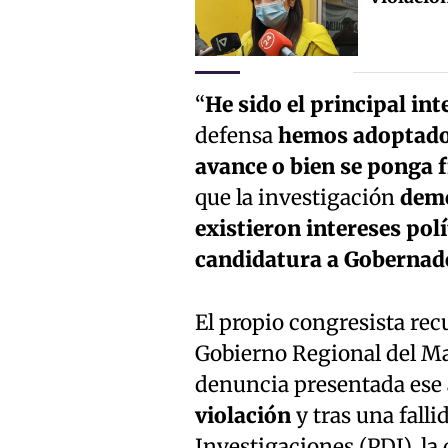
“
He sido el principal int
defensa
hemos adoptado 
avance o bien se ponga f
que la investigación
demo
existieron intereses pol
candidatura a Gobernad
El propio congresista rec
Gobierno Regional del Mau
denuncia presentada ese 
violación
y tras una falli
Investigaciones (PDI), la 