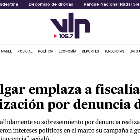
ndestina
Decomiso de drogas
Parque Nacional Radal Sie
L MAULE
POLICIAL
POLÍTICA
ECONOMÍA
DEPORTES
TENDENCIAS
DATO 
gar emplaza a fiscalí
ización por denuncia d
fallidamente su sobreseimiento por denuncia realiz
eron intereses políticos en el marco su campaña a g
inocencia", señaló.