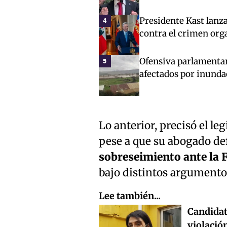
Presidente Kast lanz
4
contra el crimen org
Ofensiva parlamentar
5
afectados por inunda
Lo anterior, precisó el le
pese a que su abogado de
sobreseimiento ante la F
bajo distintos argumento
Lee también...
Candidat
violació