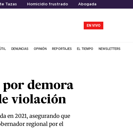
te Tazas
Homicidio frustrado
Abogada
EN VIVO
ÚTIL
DENUNCIAS
OPINIÓN
REPORTAJES
EL TIEMPO
NEWSLETTERS
a por demora
e violación
ada en 2021, asegurando que
obernador regional por el