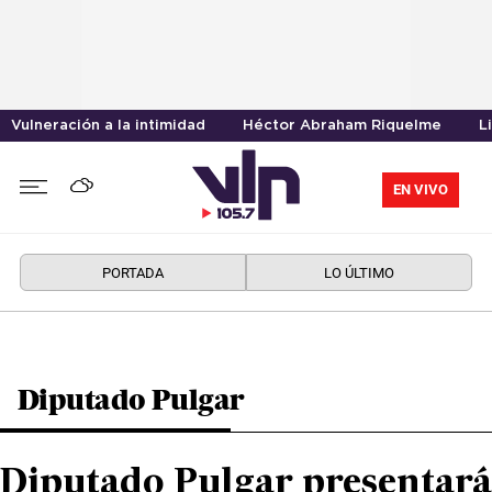
Vulneración a la intimidad
Héctor Abraham Riquelme
L
EN VIVO
PORTADA
LO ÚLTIMO
Diputado Pulgar
Diputado Pulgar presentará