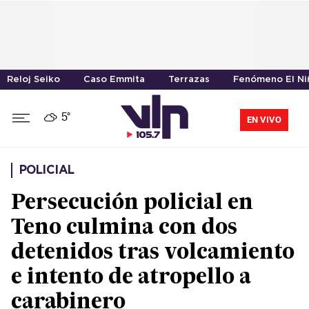
Reloj Seiko
Caso Emmita
Terrazas
Fenómeno El Ni
5°
EN VIVO
POLICIAL
Persecución policial en
Teno culmina con dos
detenidos tras volcamiento
e intento de atropello a
carabinero