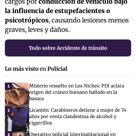
cargos por
conducción de vehículo bajo
la influencia de estupefacientes o
psicotrópicos
, causando lesiones menos
graves, leves y daños.
Todo sobre Accidente de tránsito
Lo más visto
en
Policial
Misterio resuelto en Los Niches: PDI aclara
1
origen del cráneo humano hallado en la
basura
Licantén: Carabineros detiene a mujer de 74
2
años por venta clandestina de alcohol y
cigarrillos
Operativo policial interinstitucional en
3