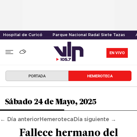
Hospital de Curicó
Parque Nacional Radal Siete Tazas
EN VIVO
PORTADA
HEMEROTECA
Sábado 24 de Mayo, 2025
← Día anterior
Hemeroteca
Día siguiente →
Fallece hermano del