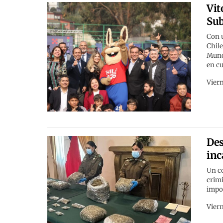
Vit
Sub
Con u
Chile
Mundi
en cu
Viern
Des
inc
Un co
crimi
impor
Viern