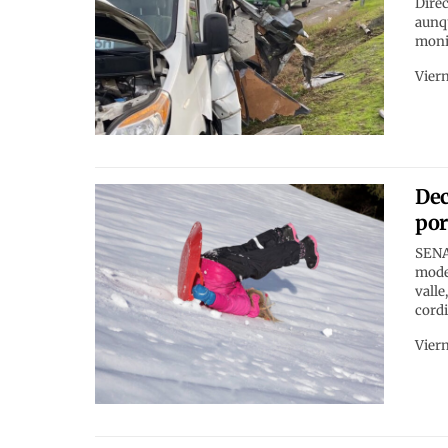
Direc
aunqu
moni
Viern
Dec
por
SENAP
moder
valle
cordi
Viern