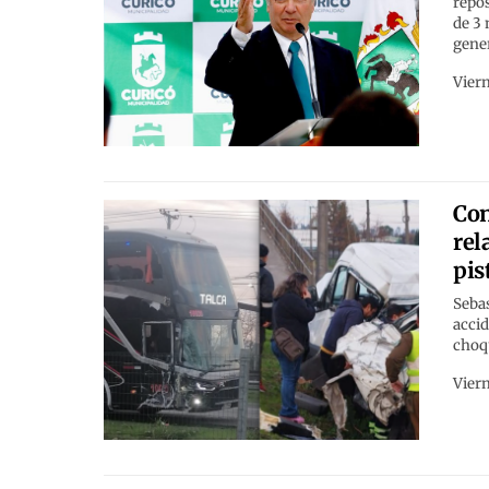
repos
de 3 
gener
Viern
Con
rel
pis
Sebas
accid
choqu
Viern