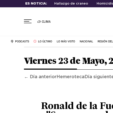
ES NOTICIA:
Hallazgo de craneo
Homicidio
CLIMA
PODCASTS
LO ÚLTIMO
LO MÁS VISTO
NACIONAL
REGIÓN DE
Viernes 23 de Mayo, 
← Día anterior
Hemeroteca
Día siguient
Ronald de la Fu