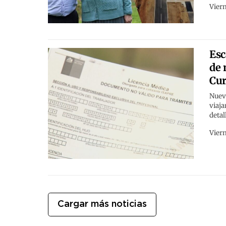
Viern
Esc
de 
Cur
Nuevo
viaja
detal
Viern
Cargar más noticias