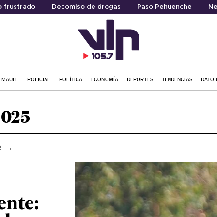
 frustrado
Decomiso de drogas
Paso Pehuenche
Ne
L MAULE
POLICIAL
POLÍTICA
ECONOMÍA
DEPORTES
TENDENCIAS
DATO 
2025
e →
ente: