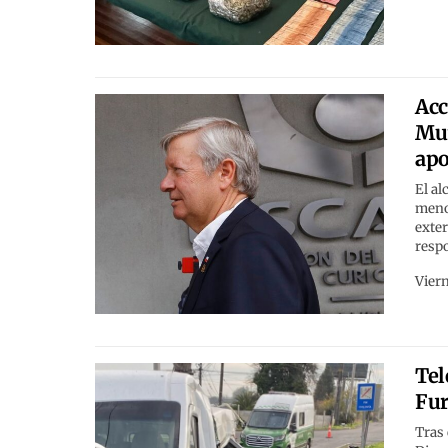
Acc
Mun
apo
El al
meno
exter
resp
Viern
Tel
Fur
Tras 