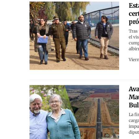
Est
cer
pr
Tras 
el vi
cumpl
albir
Viern
Ava
Mau
Bu
La fi
carga
impul
dipu