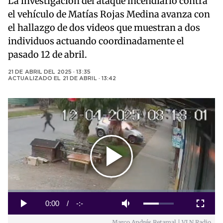
La investigación del ataque incendiario contra
el vehículo de Matías Rojas Medina avanza con
el hallazgo de dos videos que muestran a dos
individuos actuando coordinadamente el
pasado 12 de abril.
21 DE ABRIL DEL 2025 · 13:35
ACTUALIZADO EL
21 DE ABRIL · 13:42
Play
Video
Loaded
:
0%
Current
0:00
/
Duration
-:-
Play
Mute
Fullscreen
Marco Andrés Retamal | VLN Radio