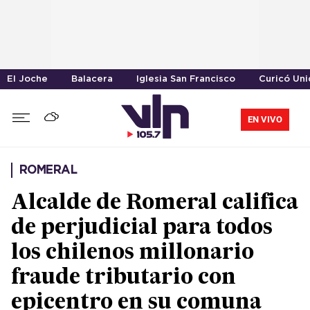
El Joche
Balacera
Iglesia San Francisco
Curicó Un
EN VIVO
ROMERAL
Alcalde de Romeral califica
de perjudicial para todos
los chilenos millonario
fraude tributario con
epicentro en su comuna