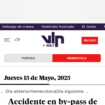
Hallazgo de craneo
Homicidio frustrado
El Joche
EN VIVO
PORTADA
HEMEROTECA
Jueves 15 de Mayo, 2025
← Día anterior
Hemeroteca
Día siguiente →
Accidente en by-pass de