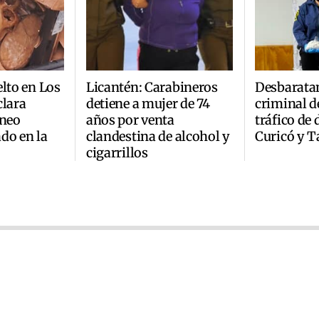
elto en Los
Licantén: Carabineros
Desbarata
clara
detiene a mujer de 74
criminal d
áneo
años por venta
tráfico de
do en la
clandestina de alcohol y
Curicó y T
cigarrillos