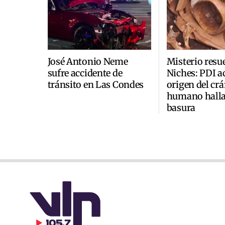
José Antonio Neme
Misterio resu
sufre accidente de
Niches: PDI a
tránsito en Las Condes
origen del cr
humano halla
basura