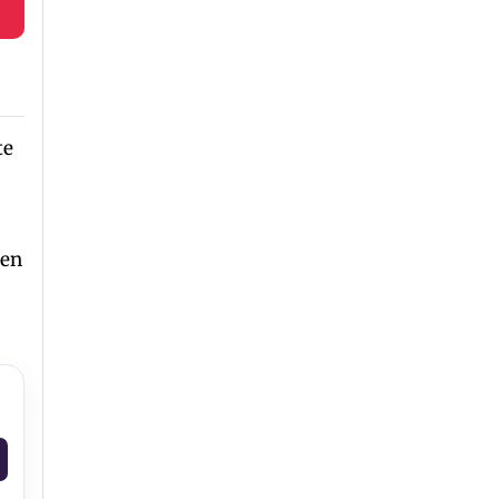
te
 en