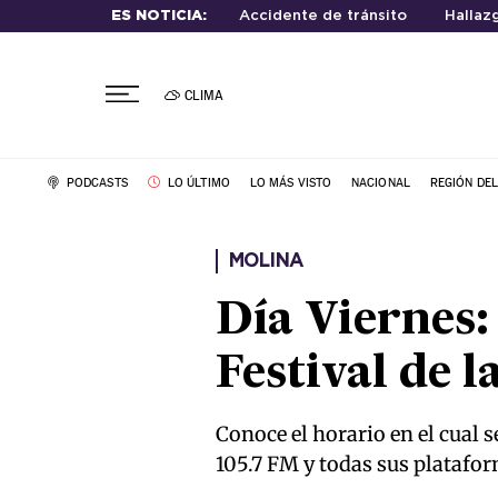
ES NOTICIA:
Accidente de tránsito
Hallaz
CLIMA
PODCASTS
LO ÚLTIMO
LO MÁS VISTO
NACIONAL
REGIÓN DE
MOLINA
Día Viernes:
Festival de 
Conoce el horario en el cual 
105.7 FM y todas sus platafor