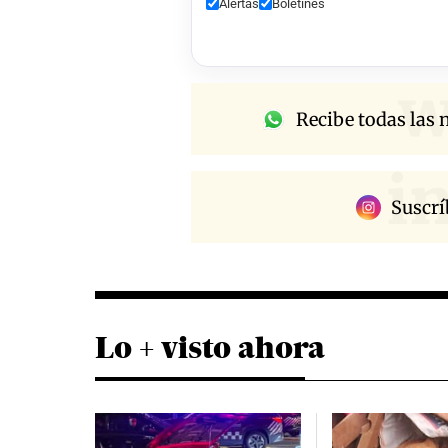
Alertas
Boletines
w
Recibe todas las n
i
Suscrí
Lo + visto ahora