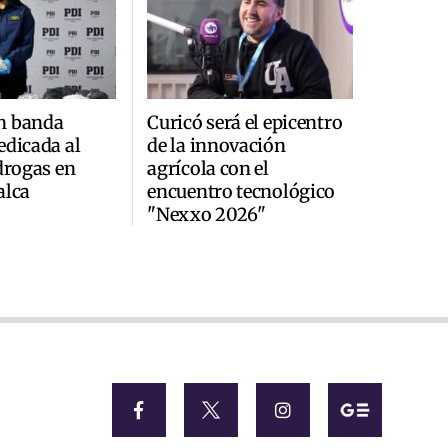
n banda
Curicó será el epicentro
edicada al
de la innovación
 drogas en
agrícola con el
alca
encuentro tecnológico
"Nexxo 2026"