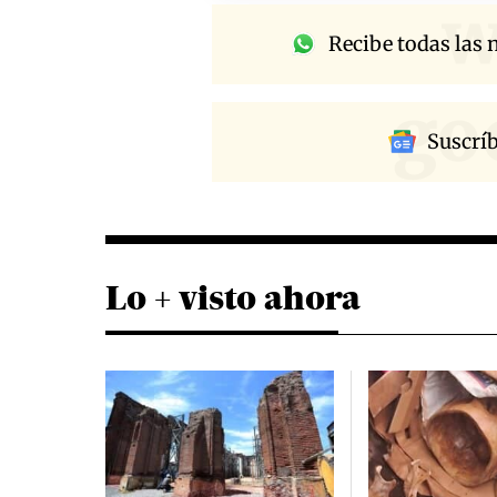
w
Recibe todas las n
go
Suscrí
Lo + visto ahora