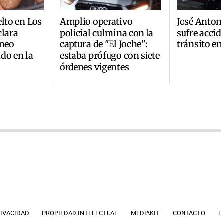
elto en Los
Amplio operativo
José Anto
clara
policial culmina con la
sufre acci
áneo
captura de "El Joche":
tránsito e
do en la
estaba prófugo con siete
órdenes vigentes
RIVACIDAD
PROPIEDAD INTELECTUAL
MEDIAKIT
CONTACTO