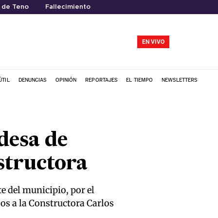
 de Teno
Fallecimiento
EN VIVO
ÚTIL
DENUNCIAS
OPINIÓN
REPORTAJES
EL TIEMPO
NEWSLETTERS
desa de
structora
e del municipio, por el
os a la Constructora Carlos