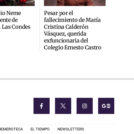
nio Neme
Pesar por el
dente de
fallecimiento de María
n Las Condes
Cristina Calderón
Vásquez, querida
exfuncionaria del
Colegio Ernesto Castro
HEMEROTECA
EL TIEMPO
NEWSLETTERS