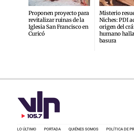
Proponen proyecto para
Misterio resu
revitalizar ruinas de la
Niches: PDI a
Iglesia San Francisco en
origen del cr
Curicó
humano halla
basura
LO ÚLTIMO
PORTADA
QUIÉNES SOMOS
POLÍTICA DE P