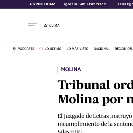
ES NOTICIA:
Iglesia San Francisco
Hallazg
CLIMA
PODCASTS
LO ÚLTIMO
LO MÁS VISTO
NACIONAL
REGIÓN DE
MOLINA
Tribunal ord
Molina por n
El Juzgado de Letras instruyó 
incumplimiento de la sentenci
Siles EIRL.