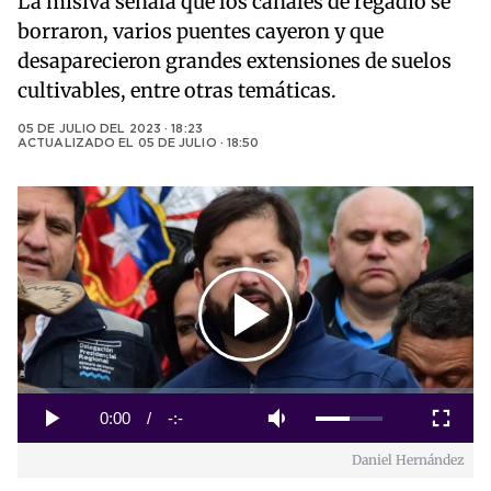
La misiva señala que los canales de regadío se
borraron, varios puentes cayeron y que
desaparecieron grandes extensiones de suelos
cultivables, entre otras temáticas.
05 DE JULIO DEL 2023 · 18:23
ACTUALIZADO EL
05 DE JULIO · 18:50
Play
Video
Loaded
:
0%
Current
0:00
/
Duration
-:-
Play
Mute
Fullscreen
Daniel Hernández
Time