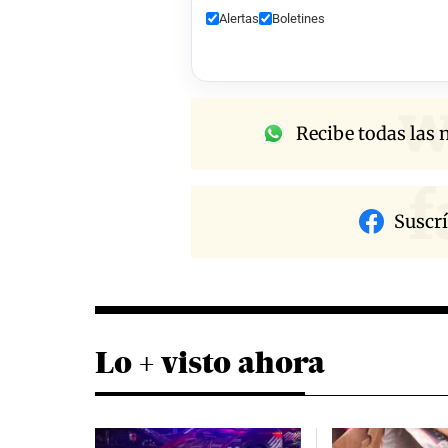
Alertas
Boletines
w
Recibe todas las n
f
Suscr
Lo + visto ahora