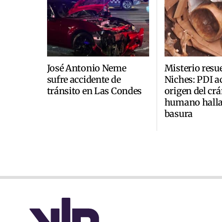
José Antonio Neme
Misterio resu
sufre accidente de
Niches: PDI a
tránsito en Las Condes
origen del cr
humano halla
basura