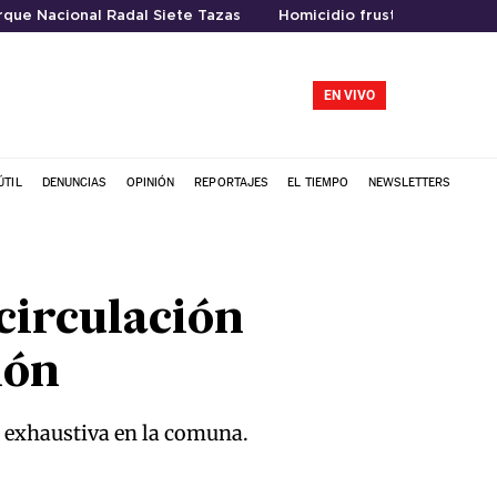
rque Nacional Radal Siete Tazas
Homicidio frustrado
EN VIVO
ÚTIL
DENUNCIAS
OPINIÓN
REPORTAJES
EL TIEMPO
NEWSLETTERS
circulación
ión
a exhaustiva en la comuna.