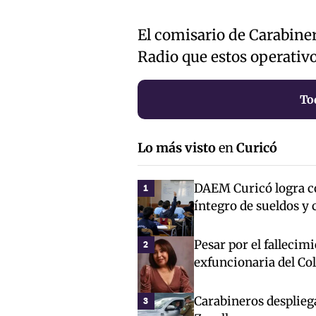
El comisario de Carabine
Radio que estos operativ
To
Lo más visto
en
Curicó
DAEM Curicó logra co
1
íntegro de sueldos y 
Pesar por el fallecim
2
exfuncionaria del Co
Carabineros desplieg
3