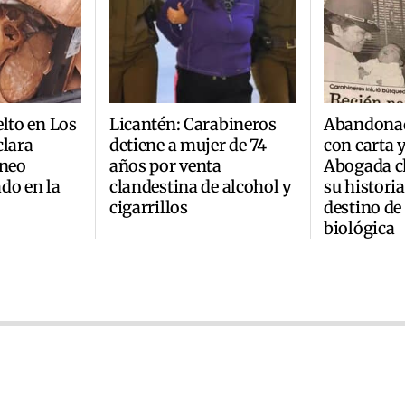
elto en Los
Licantén: Carabineros
Abandonad
clara
detiene a mujer de 74
con carta 
áneo
años por venta
Abogada ch
do en la
clandestina de alcohol y
su historia
cigarrillos
destino de
biológica