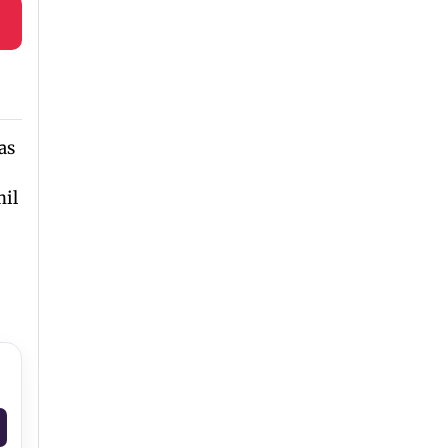
as
mil