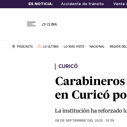
ES NOTICIA:
Accidente de tránsito
Venta 
CLIMA
PODCASTS
LO ÚLTIMO
LO MÁS VISTO
NACIONAL
REGIÓN DE
CURICÓ
Carabineros 
en Curicó po
La institución ha reforzado 
08 DE SEPTIEMBRE DEL 2025 · 10:39