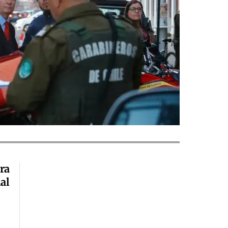
ra
al