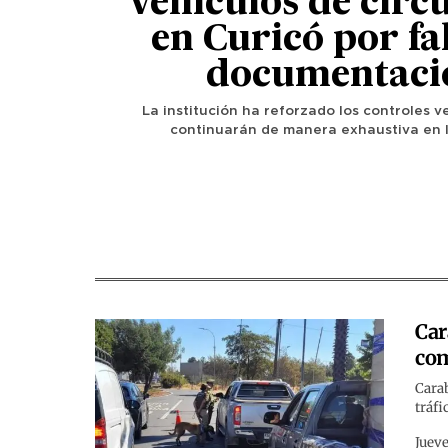
vehículos de circ
en Curicó por fa
documentaci
La institución ha reforzado los controles v
continuarán de manera exhaustiva en 
Car
com
Carab
tráfi
Jueve