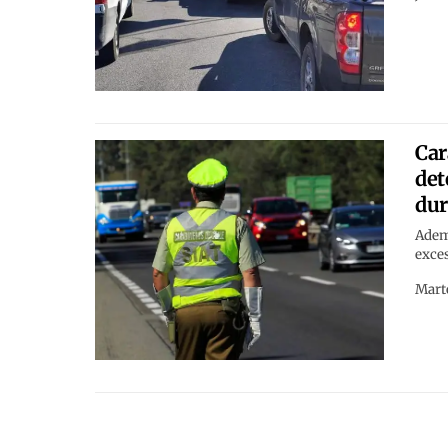
Car
det
dur
Ademá
exce
Marte