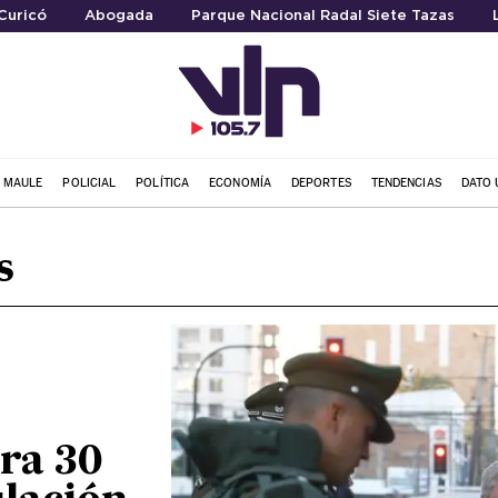
Curicó
Abogada
Parque Nacional Radal Siete Tazas
L MAULE
POLICIAL
POLÍTICA
ECONOMÍA
DEPORTES
TENDENCIAS
DATO 
s
ira 30