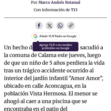
Por
Marco Andrés Retamal
Con información de
T13
Añadir VLN Radio en Google
Agrega VLN a tus medios
Un hecho de profunda tristeza sacudió a
preferidos en Google
la comuna de Calama este jueves, luego
de que un niño de 5 años perdiera la vida
tras un trágico accidente ocurrido al
interior del jardín infantil "Amor Amor",
ubicado en calle Aconcagua, en la
población Vista Hermosa. El menor se
ahogó al caer a una piscina que se
encontraba en el patio del