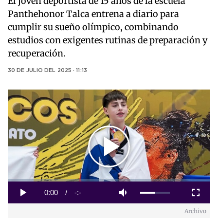
El joven deportista de 15 años de la escuela
Panthehonor Talca entrena a diario para
cumplir su sueño olímpico, combinando
estudios con exigentes rutinas de preparación y
recuperación.
30 DE JULIO DEL 2025 · 11:13
Play
Video
Loaded
:
0%
Current
0:00
/
Duration
-:-
Play
Mute
Fullscreen
Archivo
Time