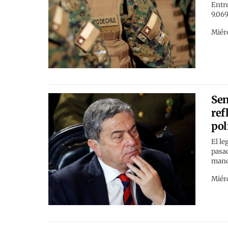
Entre
9.069
Miérc
Sen
ref
pol
El le
pasad
mand
Miérc