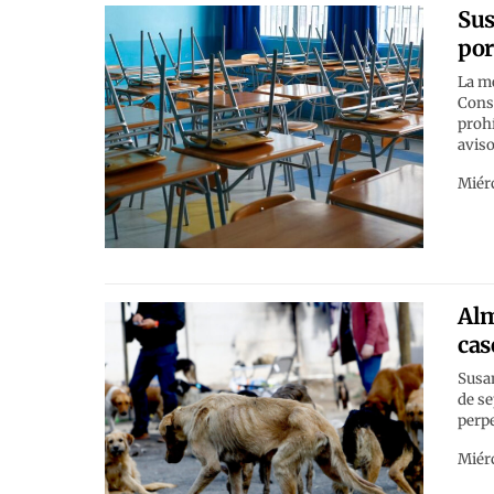
Sus
por
La me
Const
prohí
aviso
Miérc
Alm
cas
Susan
de se
perpe
Miérc