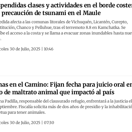
pendidas clases y actividades en el borde coste
 precaución de tsunami en el Maule
dida afecta a las comunas litorales de Vichuquén, Licantén, Curepto,
itución, Chanco y Pelluhue, tras el terremoto 8.8 en Kamchatka. Se
be el acceso a la costa y se llama a evacuar zonas inundables hasta nu
.
oles 30 de Julio, 2025 | 10:46
as en el Camino: Fijan fecha para juicio oral e
o de maltrato animal que impactó al país
a Padilla, responsable del clausurado refugio, enfrentará a la justicia el
ptiembre. Fiscalía solicita más de dos años de presidio y la inhabilitaci
tua para tener animales.
oles 30 de Julio, 2025 | 07:30