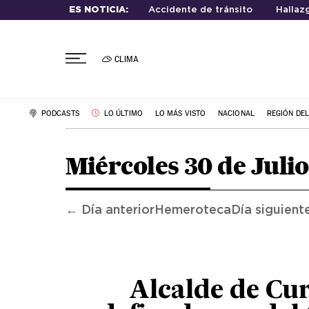
ES NOTICIA:
Accidente de tránsito
Hallaz
CLIMA
PODCASTS
LO ÚLTIMO
LO MÁS VISTO
NACIONAL
REGIÓN DE
Miércoles 30 de Julio
← Día anterior
Hemeroteca
Día siguient
Alcalde de Cu