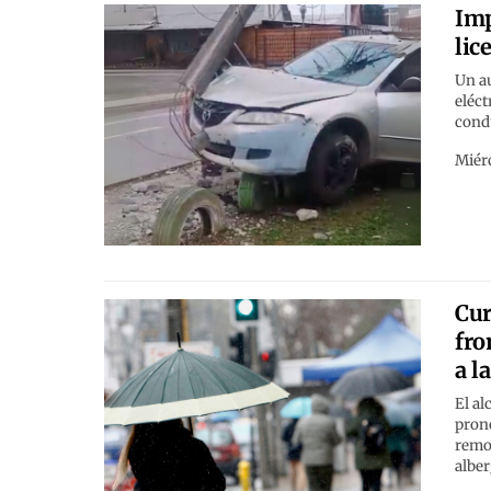
Imp
lic
Un a
eléct
cond
Miérc
Cur
fro
a l
El al
pronó
remoc
alber