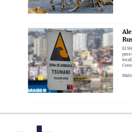
Ale
Rus
El SH
para 
local
Const
Miérc