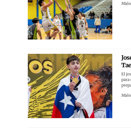
Miérc
Jos
Tae
El jo
para
prep
Miérc