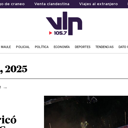
go de craneo
Venta clandestina
Viajes al extranjero
L MAULE
POLICIAL
POLÍTICA
ECONOMÍA
DEPORTES
TENDENCIAS
DATO 
, 2025
e →
ricó