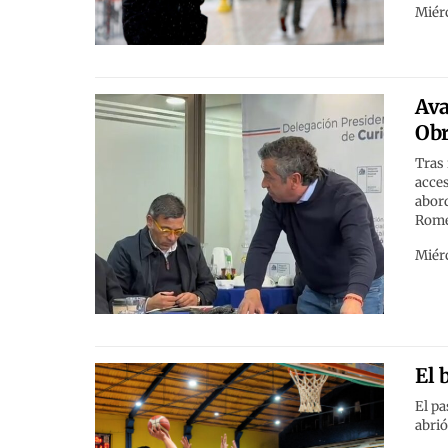
Miérc
Ava
Obr
Tras 
acces
abord
Rome
Miérc
El 
El pa
abrió