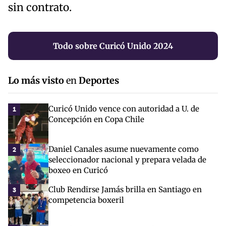
sin contrato.
Todo sobre Curicó Unido 2024
Lo más visto
en
Deportes
Curicó Unido vence con autoridad a U. de
1
Concepción en Copa Chile
Daniel Canales asume nuevamente como
2
seleccionador nacional y prepara velada de
boxeo en Curicó
Club Rendirse Jamás brilla en Santiago en
3
competencia boxeril