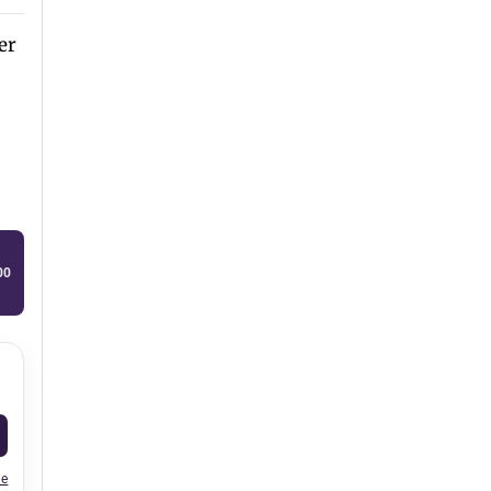
er
00
le