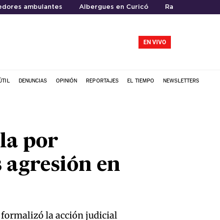
dores ambulantes
Albergues en Curicó
Rauco
EN VIVO
ÚTIL
DENUNCIAS
OPINIÓN
REPORTAJES
EL TIEMPO
NEWSLETTERS
la por
s agresión en
formalizó la acción judicial