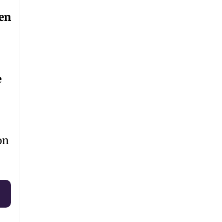
 en
e
on