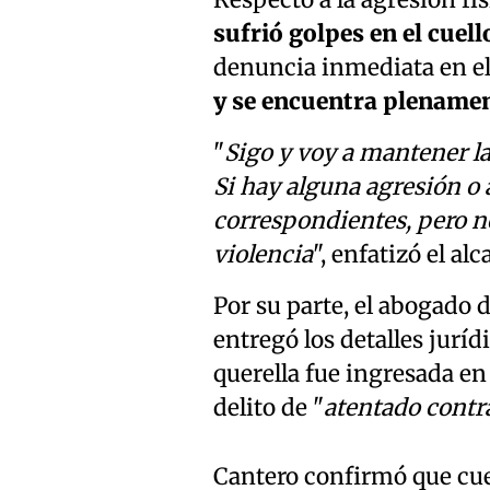
Respecto a la agresión fís
sufrió golpes en el cuell
denuncia inmediata en e
y se encuentra plenamen
"
Sigo y voy a mantener l
Si hay alguna agresión o
correspondientes, pero n
violencia
", enfatizó el alc
Por su parte, el abogado 
entregó los detalles juríd
querella fue ingresada en
delito de "
atentado contra
Cantero confirmó que cue