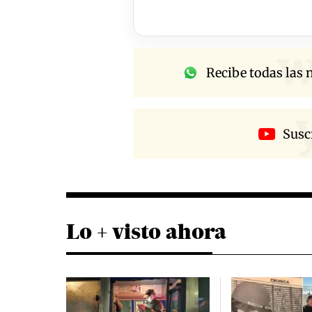
w
Recibe todas las n
Susc
Lo + visto ahora