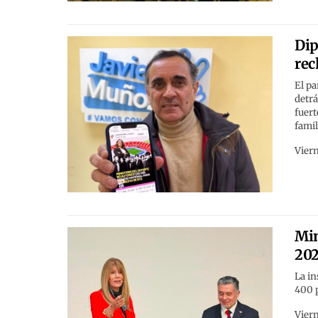
Dip
rec
El pa
detrá
fuer
famil
Viern
Min
202
La in
400 
Viern