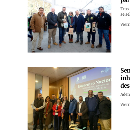
Tras 
se s
Viern
Sen
inh
des
Ademá
Viern