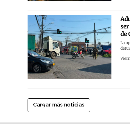
Adu
ser
de 
La op
detuv
Viern
Cargar más noticias