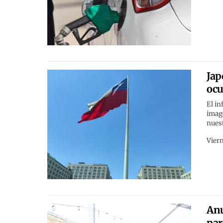
Jap
ocu
El in
image
nuest
Viern
Anu
par