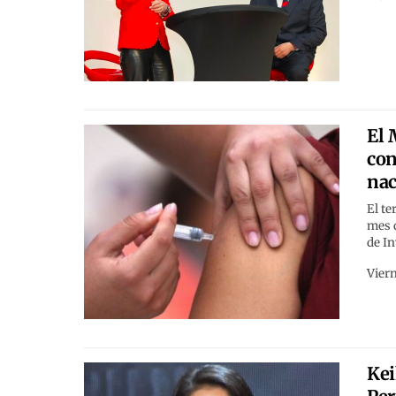
El 
con
nac
El te
mes d
de In
Viern
Kei