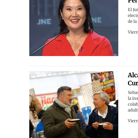
Per
El Ju
elect
de la
Viern
Alc
Cur
Sebas
la in
colab
adult
Viern