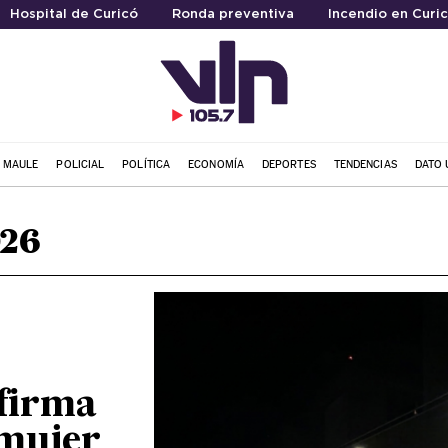
Hospital de Curicó
Ronda preventiva
Incendio en Curi
L MAULE
POLICIAL
POLÍTICA
ECONOMÍA
DEPORTES
TENDENCIAS
DATO 
026
firma
 mujer