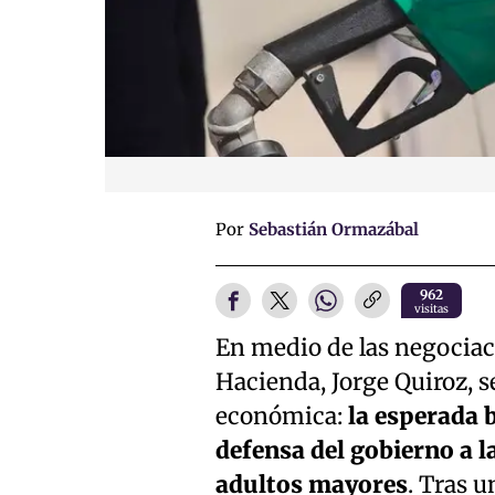
Por
Sebastián Ormazábal
962
visitas
En medio de las negociaci
Hacienda, Jorge Quiroz, se
económica:
la esperada b
defensa del gobierno a l
adultos mayores
. Tras 