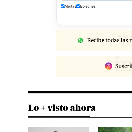
Alertas
Boletines
w
Recibe todas las n
i
Suscrí
Lo + visto ahora