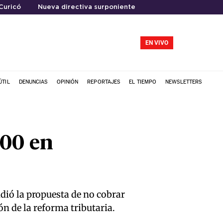
Curicó
Nueva directiva surponiente
EN VIVO
ÚTIL
DENUNCIAS
OPINIÓN
REPORTAJES
EL TIEMPO
NEWSLETTERS
100 en
ndió la propuesta de no cobrar
n de la reforma tributaria.