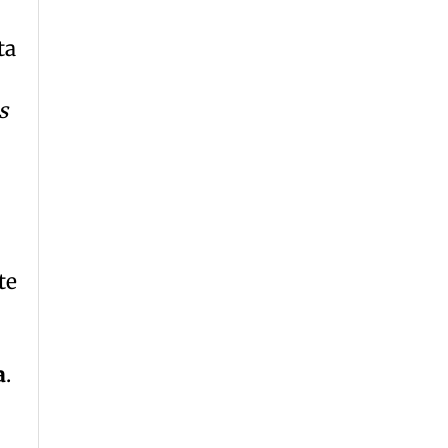
ta
s
te
a
.