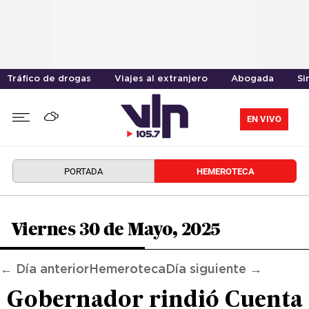
Tráfico de drogas
Viajes al extranjero
Abogada
Si
EN VIVO
PORTADA
HEMEROTECA
Viernes 30 de Mayo, 2025
← Día anterior
Hemeroteca
Día siguiente →
Gobernador rindió Cuenta