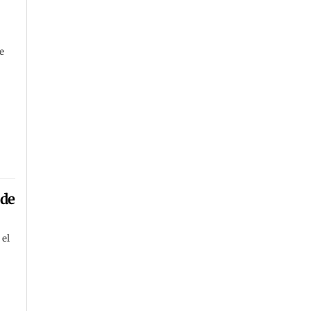
e
,
 de
 el