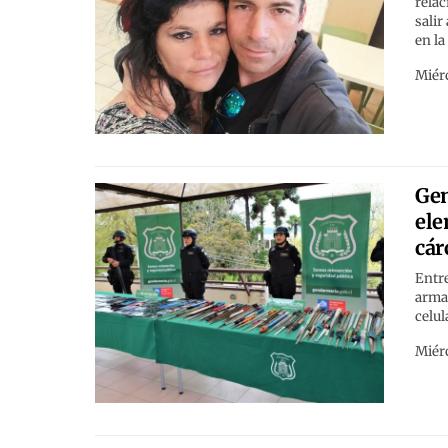
relac
sali
en la
Miérc
Gen
ele
cár
Entre
armas
celul
Miérc