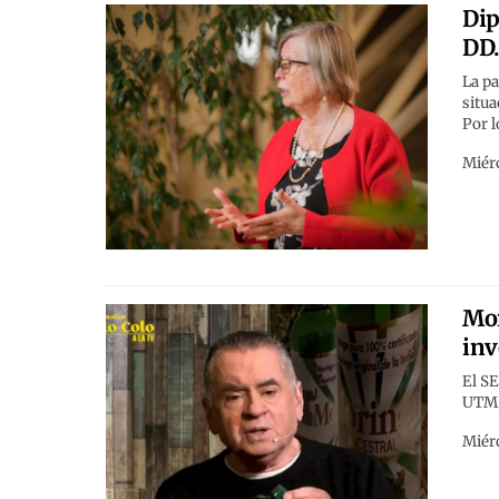
Dip
DD.
La pa
situa
Por l
Miérc
Mor
inv
El SE
UTM, 
Miérc