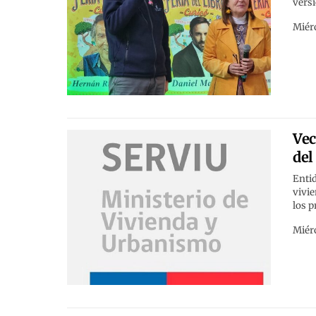
versi
Miérc
Vec
del
Entid
vivie
los p
Miérc