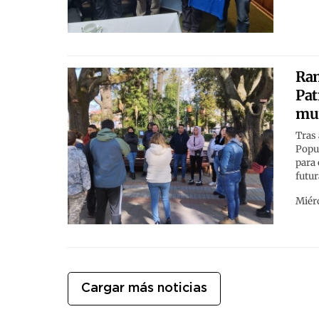
Ram
Pat
mu
Tras
Popul
para 
futur
Miérc
Cargar más noticias