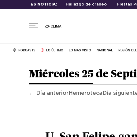
ES NOTICIA:
Hallazgo de craneo
Fiestas P
CLIMA
PODCASTS
LO ÚLTIMO
LO MÁS VISTO
NACIONAL
REGIÓN DE
Miércoles 25 de Sept
← Día anterior
Hemeroteca
Día siguient