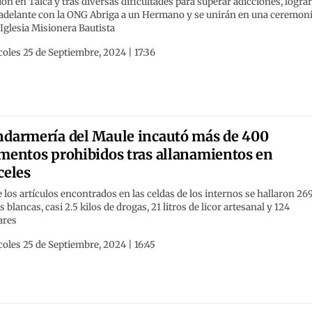
ión en Talca y tras diversas dificultades para superar adicciones, logra
r adelante con la ONG Abriga a un Hermano y se unirán en una ceremon
 Iglesia Misionera Bautista
oles 25 de Septiembre, 2024 | 17:36
darmería del Maule incautó más de 400
mentos prohibidos tras allanamientos en
celes
 los artículos encontrados en las celdas de los internos se hallaron 26
 blancas, casi 2.5 kilos de drogas, 21 litros de licor artesanal y 124
ares
oles 25 de Septiembre, 2024 | 16:45