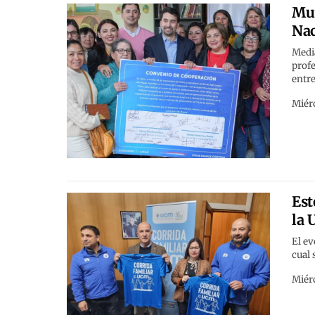
Mun
Nac
Media
profe
entre
Miérc
Est
la 
El ev
cual 
Miérc