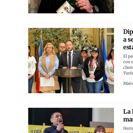
Dip
a s
est
El pa
con e
clien
Turís
Miérc
La 
mar
Herná