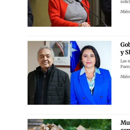
solic
Miérc
Gob
y S
Las n
Fuent
Miérc
Mun