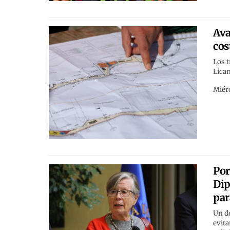
Ava
cos
Los t
Lica
Miérc
Por
Dip
par
Un de
evita