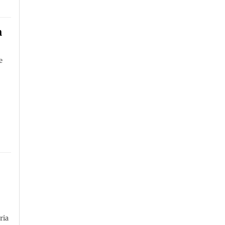
a
e
ria