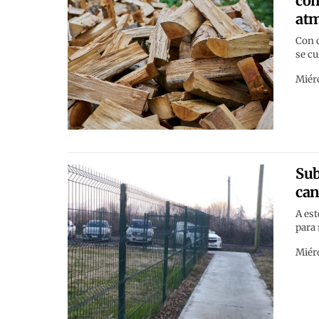
com
atm
Con c
se cu
Miérc
Sub
can
A est
para 
Miérc