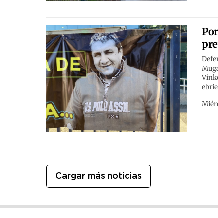
Por
pre
Defen
Muga,
Vinko
ebrie
Miérc
Cargar más noticias