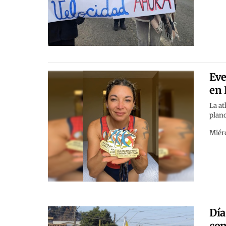
Eve
en 
La at
plano
Miérc
Día
con