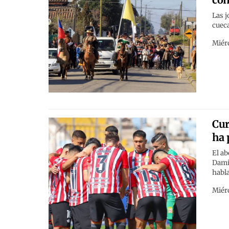
Las j
cueca
Miérc
Cur
ha 
El ab
Damiá
habla
Miérc