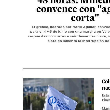
48 horas: Mined
convence con "a
corta"
El gremio, liderado por Mario Aguilar, convo
para el 4 y 5 de junio con una marcha en Valp
respuestas concretas a seis demandas clave, mi
Cataldo lamenta la interrupción de 
Col
nac
Esta 
Plaz
Marte