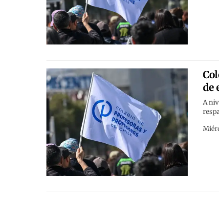
Col
de 
A niv
respa
Miér