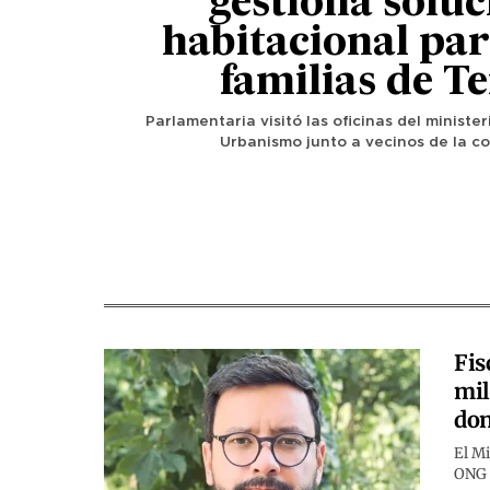
gestiona soluc
habitacional pa
familias de T
Parlamentaria visitó las oficinas del ministe
Urbanismo junto a vecinos de la c
Fis
mil
don
El Mi
ONG q