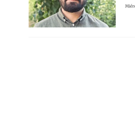
Miérc