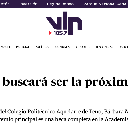
letón
Inversión
Ley del mono
Parque Nacional Radal
L MAULE
POLICIAL
POLÍTICA
ECONOMÍA
DEPORTES
TENDENCIAS
DATO 
 buscará ser la próxi
5
el Colegio Politécnico Aquelarre de Teno, Bárbara Mo
remio principal es una beca completa en la Academi