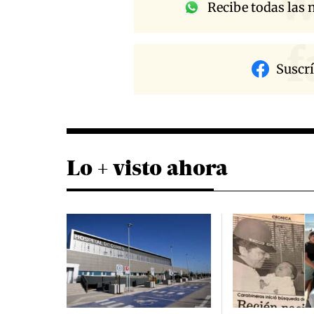
w
Recibe todas las n
f
Suscr
Lo + visto ahora