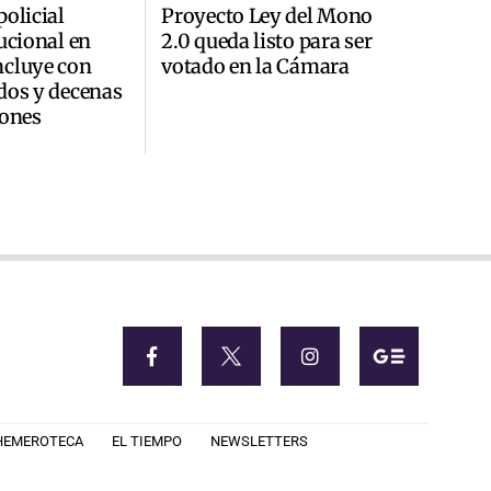
policial
Proyecto Ley del Mono
tucional en
2.0 queda listo para ser
ncluye con
votado en la Cámara
dos y decenas
iones
HEMEROTECA
EL TIEMPO
NEWSLETTERS