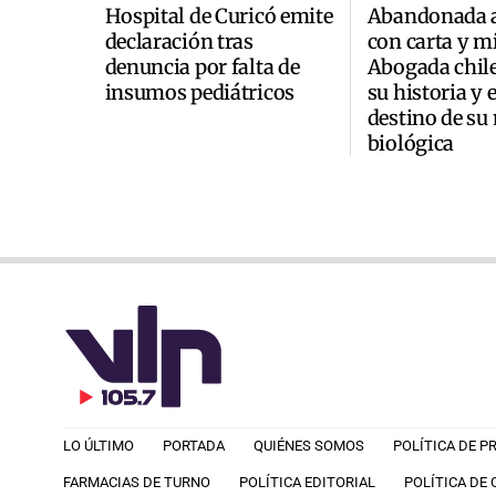
Hospital de Curicó emite
Abandonada a
declaración tras
con carta y mi
denuncia por falta de
Abogada chile
insumos pediátricos
su historia y 
destino de su
biológica
LO ÚLTIMO
PORTADA
QUIÉNES SOMOS
POLÍTICA DE P
FARMACIAS DE TURNO
POLÍTICA EDITORIAL
POLÍTICA DE