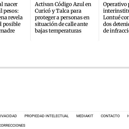
l nacer
Activan Código Azul en
Operativo 
l pesos:
Curicó y Talca para
interinsti
na revela
proteger a personas en
Lontué co
el posible
situación de calle ante
dos deteni
 madre
bajas temperaturas
de infracc
RIVACIDAD
PROPIEDAD INTELECTUAL
MEDIAKIT
CONTACTO
 CORRECCIONES