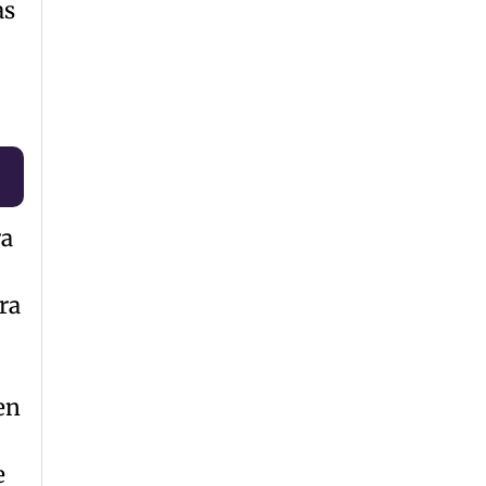
as
ra
ra
en
e