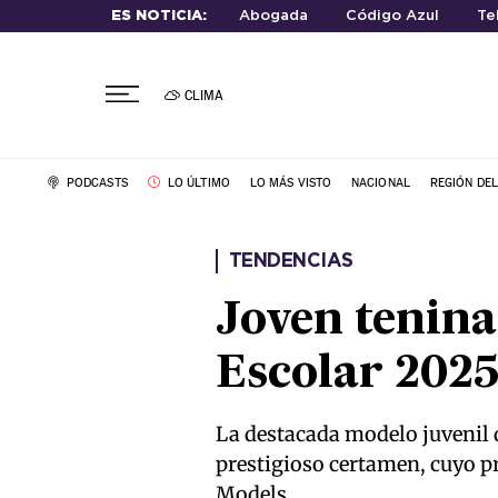
ES NOTICIA:
Abogada
Código Azul
Te
CLIMA
PODCASTS
LO ÚLTIMO
LO MÁS VISTO
NACIONAL
REGIÓN DE
TENDENCIAS
Joven tenina
Escolar 202
La destacada modelo juvenil d
prestigioso certamen, cuyo p
Models.