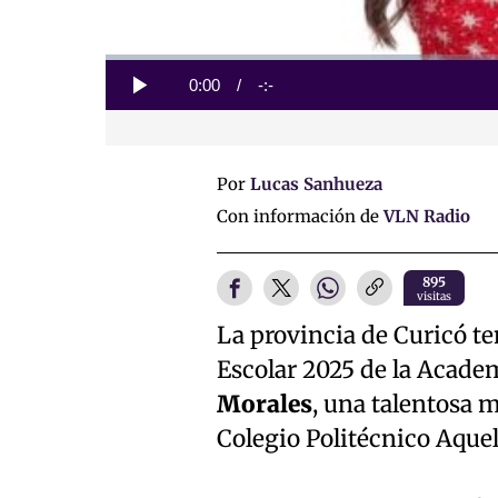
Loaded
:
0%
Current
0:00
/
Duration
-:-
Play
Time
Por
Lucas Sanhueza
Con información de
VLN Radio
895
visitas
La provincia de Curicó te
Escolar 2025 de la Acade
Morales
, una talentosa m
Colegio Politécnico Aque