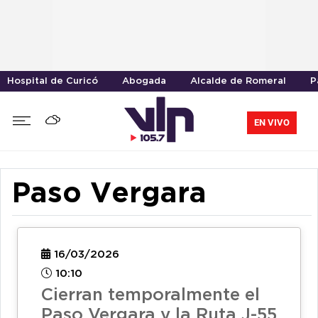
Hospital de Curicó
Abogada
Alcalde de Romeral
P
EN VIVO
Paso Vergara
16/03/2026
10:10
Cierran temporalmente el
Paso Vergara y la Ruta J-55