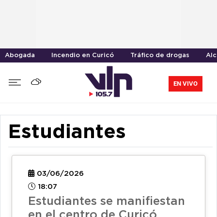
Abogada
Incendio en Curicó
Tráfico de drogas
Alc
EN VIVO
Estudiantes
03/06/2026
18:07
Estudiantes se manifiestan
en el centro de Curicó