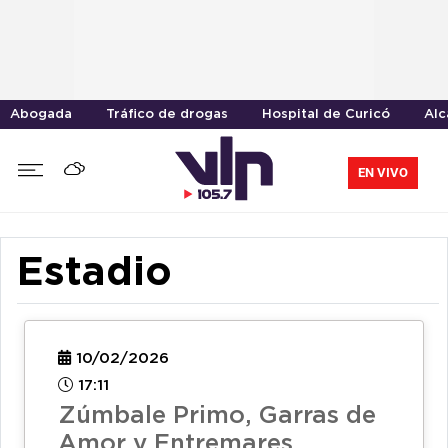
Abogada
Tráfico de drogas
Hospital de Curicó
Alc
EN VIVO
Estadio
10/02/2026
17:11
Zúmbale Primo, Garras de
Amor y Entremares