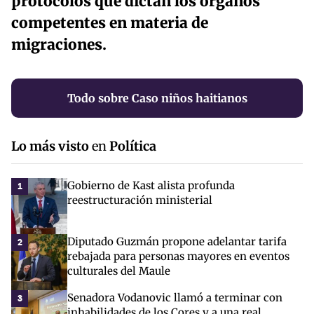
protocolos que dictan los órganos
competentes en materia de
migraciones.
Todo sobre Caso niños haitianos
Lo más visto
en
Política
Gobierno de Kast alista profunda
1
reestructuración ministerial
Diputado Guzmán propone adelantar tarifa
2
rebajada para personas mayores en eventos
culturales del Maule
Senadora Vodanovic llamó a terminar con
3
inhabilidades de los Cores y a una real