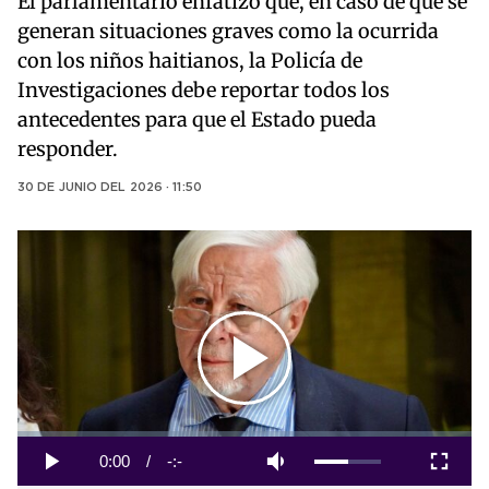
El parlamentario enfatizó que, en caso de que se
generan situaciones graves como la ocurrida
con los niños haitianos, la Policía de
Investigaciones debe reportar todos los
antecedentes para que el Estado pueda
responder.
30 DE JUNIO DEL 2026 · 11:50
Play
Video
Loaded
:
0%
Current
0:00
/
Duration
-:-
Play
Mute
Fullscreen