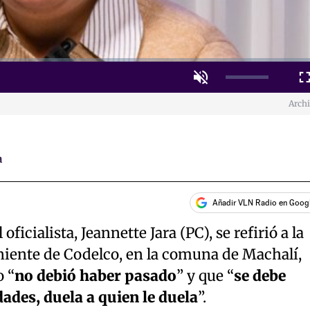
Unmute
Fulls
Arch
a
Añadir VLN Radio en Goog
ficialista, Jeannette Jara (PC), se refirió a la
niente de Codelco, en la comuna de Machalí,
 “
no debió haber pasado
” y que “
se debe
ades, duela a quien le duela
”.