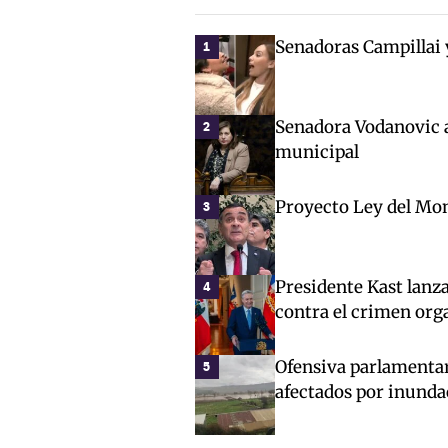
Senadoras Campillai 
1
Senadora Vodanovic 
2
municipal
Proyecto Ley del Mon
3
Presidente Kast lanz
4
contra el crimen org
Ofensiva parlamentar
5
afectados por inunda