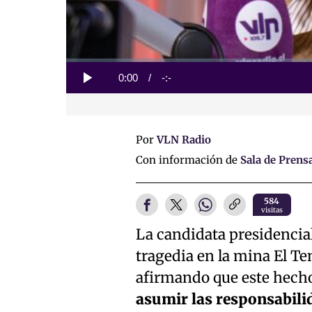
Loaded
:
0%
Current
0:00
/
Duration
-:-
Play
Time
Por
VLN Radio
Con información de
Sala de Prens
584
visitas
La candidata presidencial o
tragedia en la mina El Te
afirmando que este hecho
asumir las responsabilid