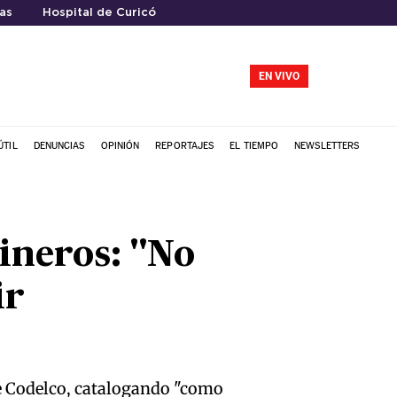
as
Hospital de Curicó
EN VIVO
ÚTIL
DENUNCIAS
OPINIÓN
REPORTAJES
EL TIEMPO
NEWSLETTERS
ineros: "No
ir
 de Codelco, catalogando "como