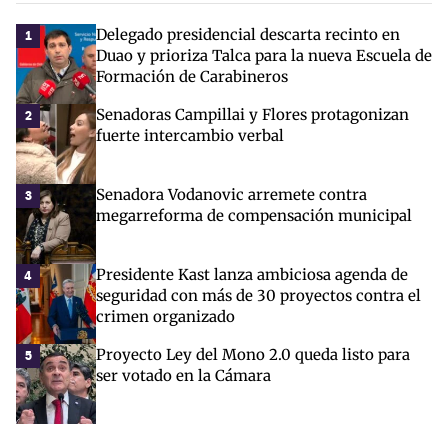
Delegado presidencial descarta recinto en
1
Duao y prioriza Talca para la nueva Escuela de
Formación de Carabineros
Senadoras Campillai y Flores protagonizan
2
fuerte intercambio verbal
Senadora Vodanovic arremete contra
3
megarreforma de compensación municipal
Presidente Kast lanza ambiciosa agenda de
4
seguridad con más de 30 proyectos contra el
crimen organizado
Proyecto Ley del Mono 2.0 queda listo para
5
ser votado en la Cámara