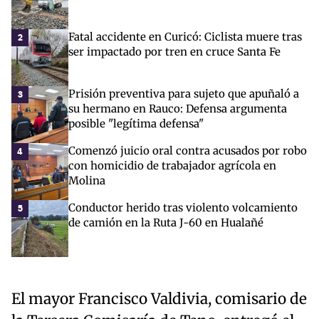
Fatal accidente en Curicó: Ciclista muere tras
2
ser impactado por tren en cruce Santa Fe
Prisión preventiva para sujeto que apuñaló a
3
su hermano en Rauco: Defensa argumenta
posible "legítima defensa"
Comenzó juicio oral contra acusados por robo
4
con homicidio de trabajador agrícola en
Molina
Conductor herido tras violento volcamiento
5
de camión en la Ruta J-60 en Hualañé
El mayor Francisco Valdivia, comisario de