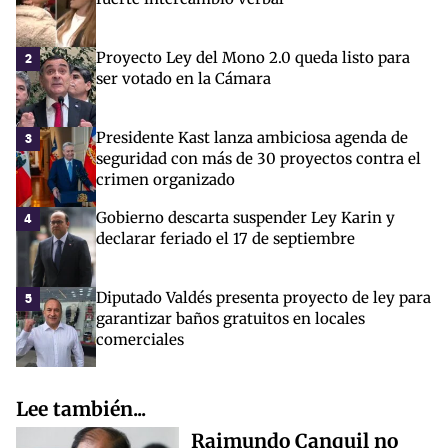
Proyecto Ley del Mono 2.0 queda listo para
2
ser votado en la Cámara
Presidente Kast lanza ambiciosa agenda de
3
seguridad con más de 30 proyectos contra el
crimen organizado
Gobierno descarta suspender Ley Karin y
4
declarar feriado el 17 de septiembre
Diputado Valdés presenta proyecto de ley para
5
garantizar baños gratuitos en locales
comerciales
Lee también...
Raimundo Canquil no