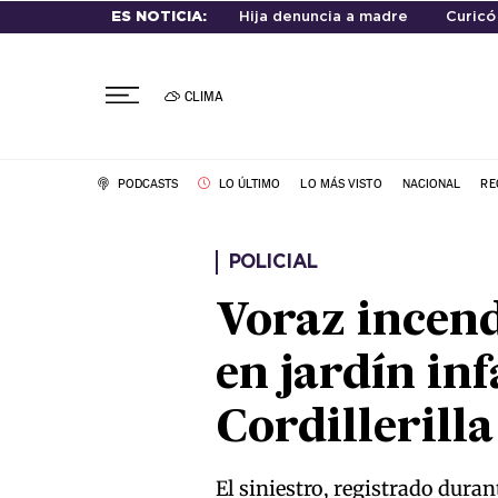
ES NOTICIA:
Hija denuncia a madre
Curicó
CLIMA
PODCASTS
LO ÚLTIMO
LO MÁS VISTO
NACIONAL
RE
POLICIAL
Voraz incend
en jardín in
Cordillerilla
El siniestro, registrado dura