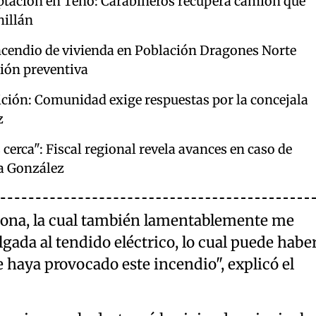
ptación en Teno: Carabineros recupera camión que
hillán
cendio de vivienda en Población Dragones Norte
sión preventiva
ición: Comunidad exige respuestas por la concejala
z
erca": Fiscal regional revela avances en caso de
a González
rsona, la cual también lamentablemente me
ada al tendido eléctrico, lo cual puede habe
e haya provocado este incendio", explicó el