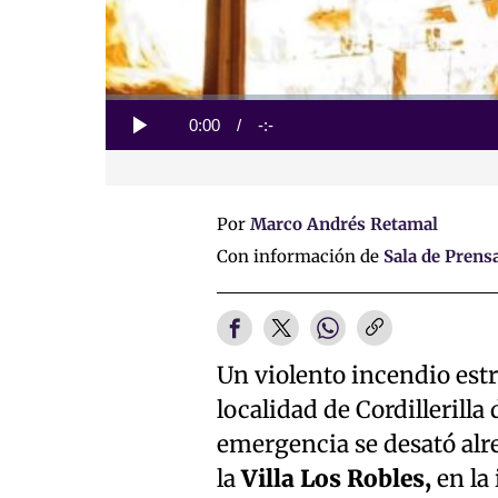
Loaded
:
0%
Current
0:00
/
Duration
-:-
Play
Time
Por
Marco Andrés Retamal
Con información de
Sala de Prens
Un violento incendio estr
localidad de Cordillerill
emergencia se desató alr
la
Villa Los Robles,
en la 