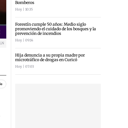
Bomberos
Hoy | 10:35
Forestín cumple 50 años: Medio siglo
promoviendo el cuidado de los bosques y la
prevención de incendios
creen
Hoy | 09:14
VLN
Hija denuncia a su propia madre por
microtráfico de drogas en Curicó
Hoy | 07:03
le
n