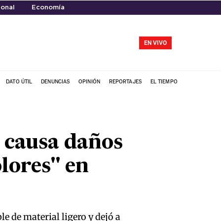
onal
Economía
EN VIVO
DATO ÚTIL
DENUNCIAS
OPINIÓN
REPORTAJES
EL TIEMPO
y causa daños
olores" en
 de material ligero y dejó a