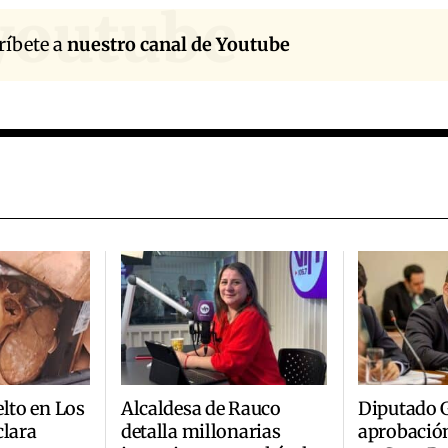
youtube
ríbete a
nuestro canal de Youtube
elto en Los
Alcaldesa de Rauco
Diputado 
clara
detalla millonarias
aprobació