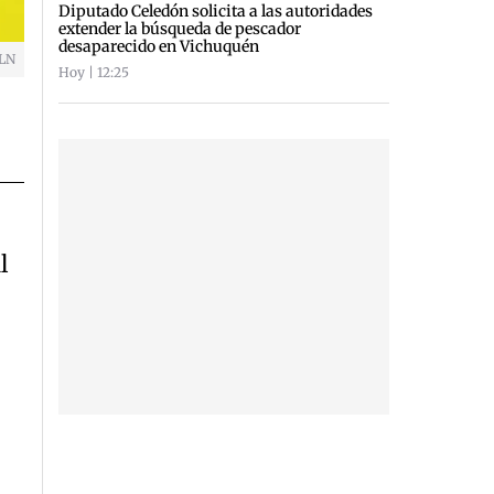
Diputado Celedón solicita a las autoridades
extender la búsqueda de pescador
desaparecido en Vichuquén
LN
Hoy | 12:25
l