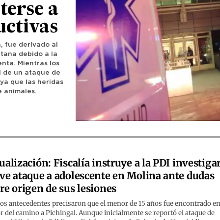
terse a
uctivas
, fue derivado al
itana debido a la
enta. Mientras los
l de un ataque de
, ya que las heridas
e animales.
ualización: Fiscalía instruye a la PDI investiga
ve ataque a adolescente en Molina ante dudas
re origen de sus lesiones
os antecedentes precisaron que el menor de 15 años fue encontrado en
r del camino a Pichingal. Aunque inicialmente se reportó el ataque de