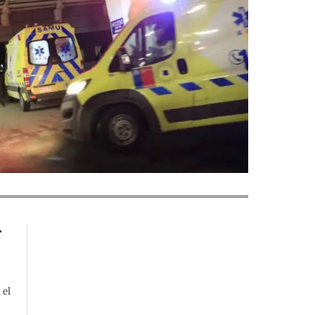
r
 el