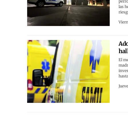
perro
las 
riesg
Viern
Ado
hal
El me
madru
inves
hasta
Jueve