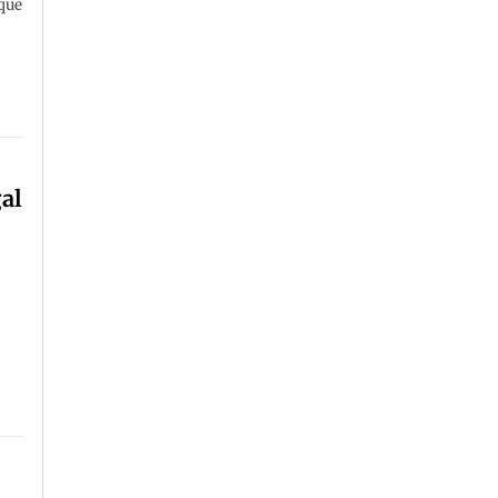
 que
n
al