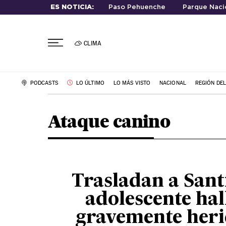
ES NOTICIA:
Paso Pehuenche
Parque Nacio
CLIMA
PODCASTS
LO ÚLTIMO
LO MÁS VISTO
NACIONAL
REGIÓN DE
Ataque canino
Trasladan a Sant
adolescente ha
gravemente heri