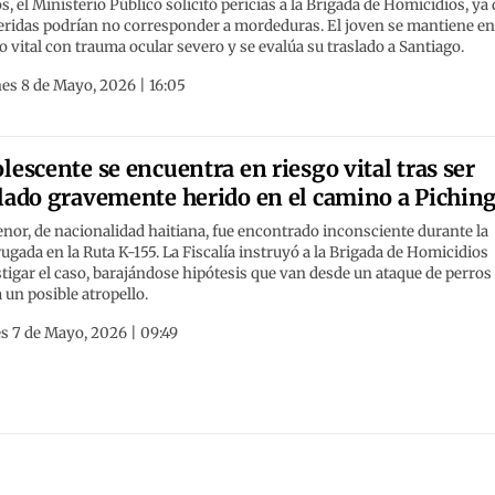
s, el Ministerio Público solicitó pericias a la Brigada de Homicidios, ya
heridas podrían no corresponder a mordeduras. El joven se mantiene e
o vital con trauma ocular severo y se evalúa su traslado a Santiago.
es 8 de Mayo, 2026 | 16:05
lescente se encuentra en riesgo vital tras ser
lado gravemente herido en el camino a Piching
nor, de nacionalidad haitiana, fue encontrado inconsciente durante la
gada en la Ruta K-155. La Fiscalía instruyó a la Brigada de Homicidios
tigar el caso, barajándose hipótesis que van desde un ataque de perros
 un posible atropello.
s 7 de Mayo, 2026 | 09:49