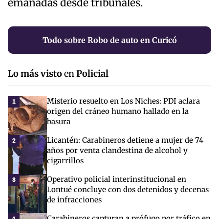
emanadas desde tribunales.
Todo sobre Robo de auto en Curicó
Lo más visto
en
Policial
Misterio resuelto en Los Niches: PDI aclara
1
origen del cráneo humano hallado en la
basura
Licantén: Carabineros detiene a mujer de 74
2
años por venta clandestina de alcohol y
cigarrillos
Operativo policial interinstitucional en
3
Lontué concluye con dos detenidos y decenas
de infracciones
Carabineros capturan a prófugo por tráfico en
4