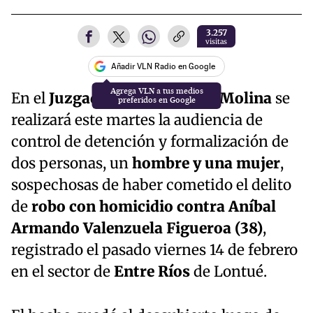
3.257
visitas
Añadir VLN Radio en Google
En el
Juzgado de Garantía de Molina
se
realizará este martes la audiencia de
control de detención y formalización de
dos personas, un
hombre y una mujer
,
sospechosas de haber cometido el delito
de
robo con homicidio contra Aníbal
Armando Valenzuela Figueroa (38)
,
registrado el pasado viernes 14 de febrero
en el sector de
Entre Ríos
de Lontué.