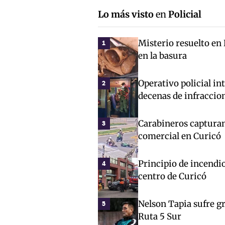
Lo más visto
en
Policial
Misterio resuelto en
1
en la basura
Operativo policial in
2
decenas de infraccio
Carabineros capturan
3
comercial en Curicó
Principio de incendio
4
centro de Curicó
Nelson Tapia sufre gr
5
Ruta 5 Sur