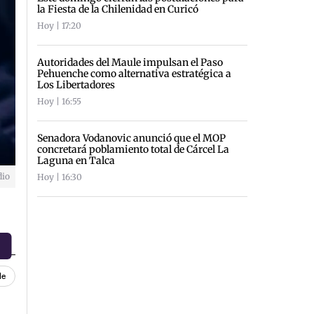
la Fiesta de la Chilenidad en Curicó
Hoy | 17:20
Autoridades del Maule impulsan el Paso
Pehuenche como alternativa estratégica a
Los Libertadores
Hoy | 16:55
Senadora Vodanovic anunció que el MOP
concretará poblamiento total de Cárcel La
Laguna en Talca
dio
Hoy | 16:30
le