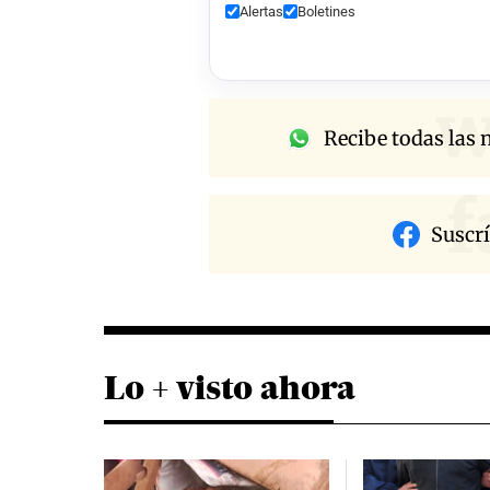
Alertas
Boletines
w
Recibe todas las n
f
Suscr
Lo + visto ahora