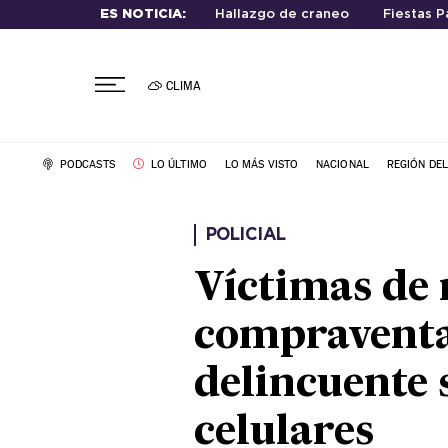
ES NOTICIA:
Hallazgo de craneo
Fiestas P
CLIMA
PODCASTS
LO ÚLTIMO
LO MÁS VISTO
NACIONAL
REGIÓN DE
POLICIAL
Víctimas de 
compraventa 
delincuente s
celulares