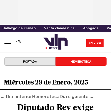
Hallazgo de craneo
Venta clandestina
Abogada
Pa
EN VIVO
PORTADA
HEMEROTECA
Miércoles 29 de Enero, 2025
← Día anterior
Hemeroteca
Día siguiente →
Diputado Rey exige