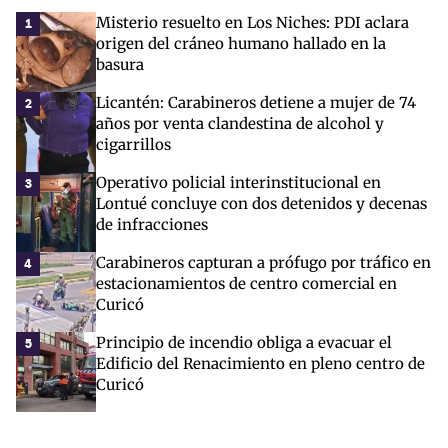
Misterio resuelto en Los Niches: PDI aclara
1
origen del cráneo humano hallado en la
basura
Licantén: Carabineros detiene a mujer de 74
2
años por venta clandestina de alcohol y
cigarrillos
Operativo policial interinstitucional en
3
Lontué concluye con dos detenidos y decenas
de infracciones
Carabineros capturan a prófugo por tráfico en
4
estacionamientos de centro comercial en
Curicó
Principio de incendio obliga a evacuar el
5
Edificio del Renacimiento en pleno centro de
Curicó