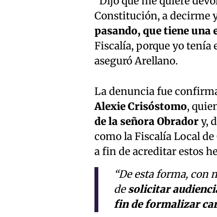
“Dijo que me quiere devol
Constitución, a decirme 
pasando, que tiene una
Fiscalía, porque yo tenía 
aseguró Arellano.
La denuncia fue confirm
Alexie Crisóstomo
, quie
de la señora Obrador
y, 
como la Fiscalía Local de
a fin de acreditar estos h
“De esta forma, con m
de
solicitar audienci
fin de formalizar ca