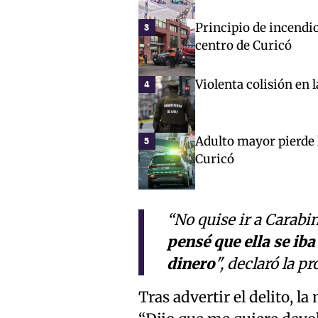
Principio de incendio
3
centro de Curicó
Violenta colisión en 
4
Adulto mayor pierde l
5
Curicó
“No quise ir a Carabine
pensé que ella se iba
dinero
", declaró la p
Tras advertir el delito, l