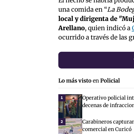
El hecho se habría produc
una comida en “
La Bodeg
local y dirigenta de "Mu
Arellano
, quien indicó a
ocurrido a través de las 
Lo más visto
en
Policial
Operativo policial in
1
decenas de infraccio
Carabineros capturan
2
comercial en Curicó