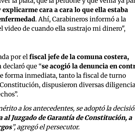
ver la plata, que la perdone y que venía ya pa
y
explicarme cara a cara lo que ella estaba
 enfermedad
. Ahí, Carabineros informó a la
el video de cuando ella sustrajo mi dinero",
ada por el
fiscal jefe de la comuna costera,
n declaró que “
se acogió la denuncia en cont
de forma inmediata, tanto la fiscal de turno
 Constitución, dispusieron diversas diligenci
echos”.
érito a los antecedentes, se adoptó la decisi
a al Juzgado de Garantía de Constitución, a
rgos
”, agregó el persecutor.