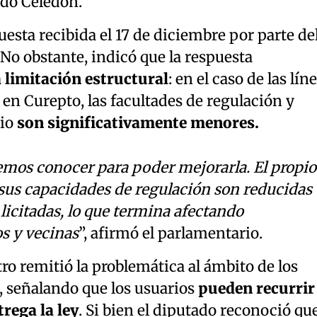
ado Celedón.
uesta recibida el 17 de diciembre por parte de
No obstante, indicó que la respuesta
 limitación estructural
: en el caso de las lín
 en Curepto, las facultades de regulación y
rio
son significativamente menores.
emos conocer para poder mejorarla. El propio
sus capacidades de regulación son reducidas
 licitadas, lo que termina afectando
s y vecinas
”, afirmó el parlamentario.
tro remitió la problemática al ámbito de los
 señalando que los usuarios
pueden recurrir
rega la ley
. Si bien el diputado reconoció qu