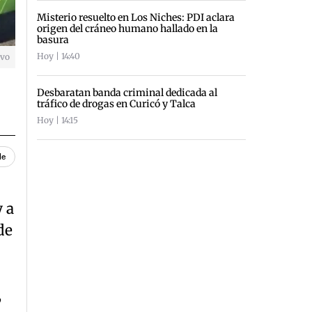
Misterio resuelto en Los Niches: PDI aclara
origen del cráneo humano hallado en la
basura
Hoy | 14:40
ivo
Desbaratan banda criminal dedicada al
tráfico de drogas en Curicó y Talca
Hoy | 14:15
le
 a
de
,