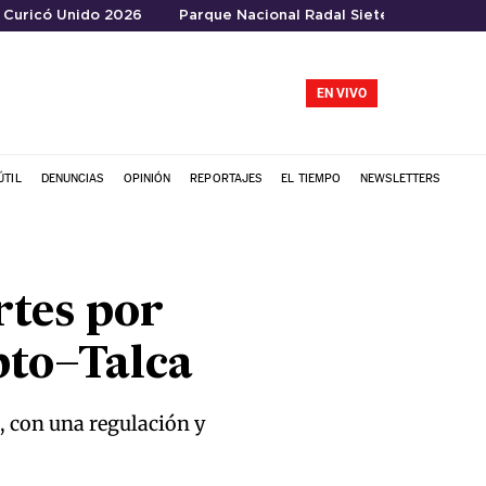
Curicó Unido 2026
Parque Nacional Radal Siete Tazas
EN VIVO
ÚTIL
DENUNCIAS
OPINIÓN
REPORTAJES
EL TIEMPO
NEWSLETTERS
rtes por
pto–Talca
l, con una regulación y