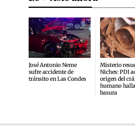
José Antonio Neme
Misterio resu
sufre accidente de
Niches: PDI a
tránsito en Las Condes
origen del cr
humano halla
basura