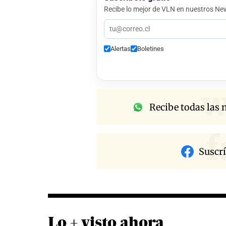
Recibe lo mejor de VLN en nuestros New
Alertas
Boletines
w
Recibe todas las n
f
Suscr
Lo + visto ahora