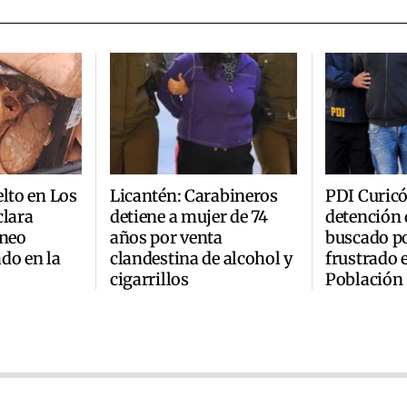
elto en Los
Licantén: Carabineros
PDI Curic
clara
detiene a mujer de 74
detención 
áneo
años por venta
buscado p
do en la
clandestina de alcohol y
frustrado 
cigarrillos
Población 