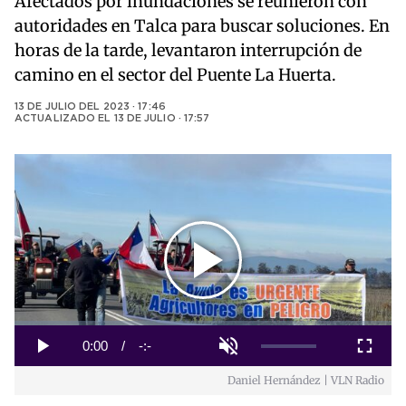
Afectados por inundaciones se reunieron con
autoridades en Talca para buscar soluciones. En
horas de la tarde, levantaron interrupción de
camino en el sector del Puente La Huerta.
13 DE JULIO DEL 2023 · 17:46
ACTUALIZADO EL
13 DE JULIO · 17:57
Play
Video
Loaded
:
0%
Current
0:00
/
Duration
-:-
Play
Unmute
Fullscreen
Daniel Hernández | VLN Radio
Time