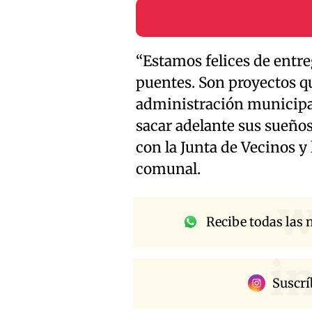
“Estamos felices de entreg
puentes. Son proyectos q
administración municipal
sacar adelante sus sueños
con la Junta de Vecinos y 
comunal.
w
Recibe todas las n
i
Suscrí