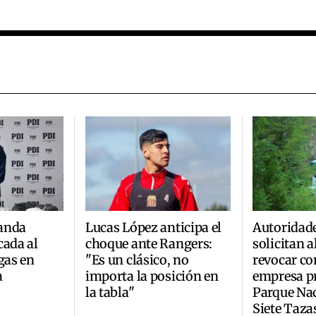
anda
Lucas López anticipa el
Autoridad
cada al
choque ante Rangers:
solicitan 
gas en
"Es un clásico, no
revocar co
a
importa la posición en
empresa pr
la tabla"
Parque Na
Siete Taza