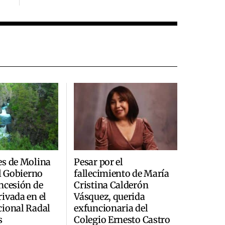
es de Molina
Pesar por el
al Gobierno
fallecimiento de María
ncesión de
Cristina Calderón
ivada en el
Vásquez, querida
cional Radal
exfuncionaria del
s
Colegio Ernesto Castro