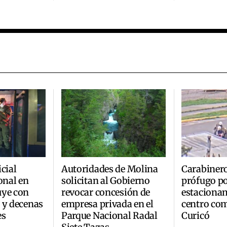
cial
Autoridades de Molina
Carabinero
onal en
solicitan al Gobierno
prófugo po
uye con
revocar concesión de
estaciona
 y decenas
empresa privada en el
centro com
es
Parque Nacional Radal
Curicó